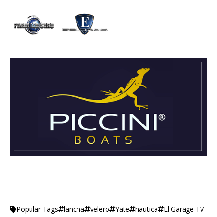
lancha
velero
Yate
nautica
El Garage TV
Popular Tags