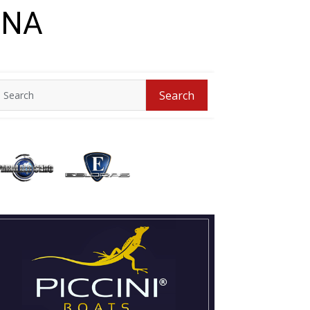
ONA
Search
Search
for: