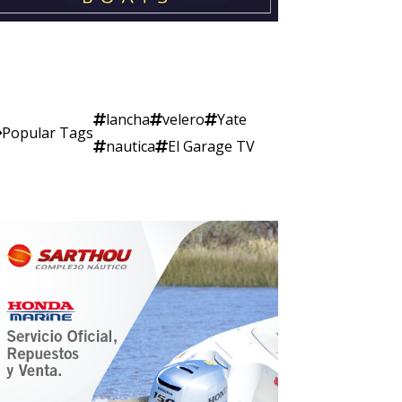
lancha
velero
Yate
Popular Tags
nautica
El Garage TV