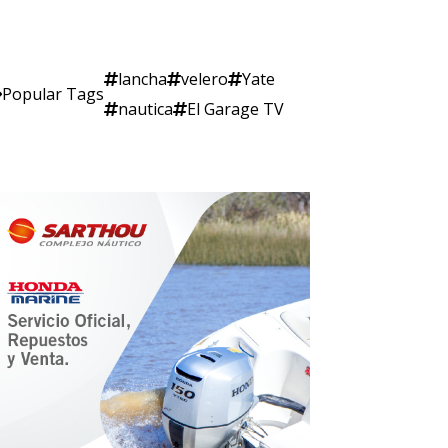
lancha
velero
Yate
Popular Tags
nautica
El Garage TV