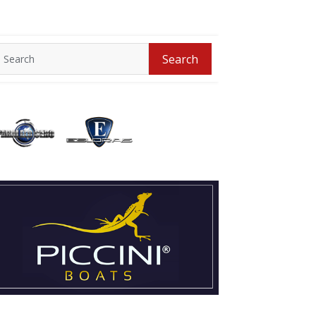
Search
Search
for: