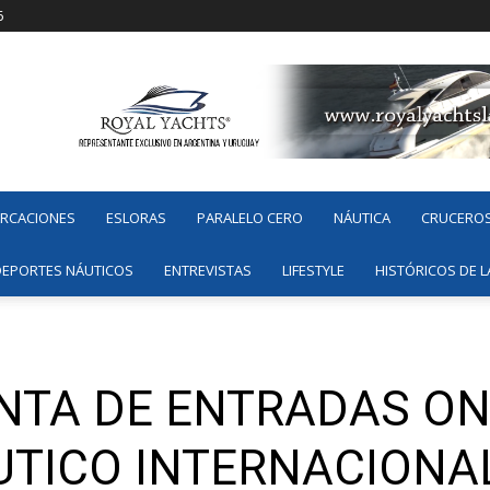
6
ARCACIONES
ESLORAS
PARALELO CERO
NÁUTICA
CRUCERO
DEPORTES NÁUTICOS
ENTREVISTAS
LIFESTYLE
HISTÓRICOS DE L
ENTA DE ENTRADAS ON
UTICO INTERNACIONA