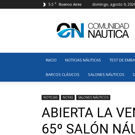
C
5.5
domingo, agosto 9, 202
Buenos Aires
Comunidad
Náutica
INICIO
NOTICIAS NÁUTICAS
TEST DE EMB
BARCOS CLÁSICOS
SALONES NÁUTICOS
NOTICIAS
NOTAS
SALONES NÁUTICOS
ABIERTA LA V
65º SALÓN NÁ