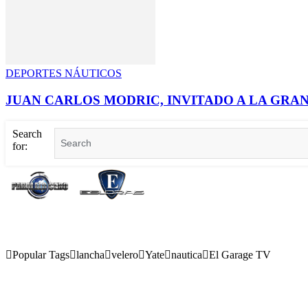
DEPORTES NÁUTICOS
JUAN CARLOS MODRIC, INVITADO A LA GRA
Search
for:
Popular Tags
lancha
velero
Yate
nautica
El Garage TV