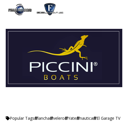
lancha
velero
Yate
nautica
El Garage TV
Popular Tags