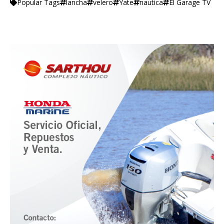
lancha
velero
Yate
nautica
El Garage TV
Popular Tags