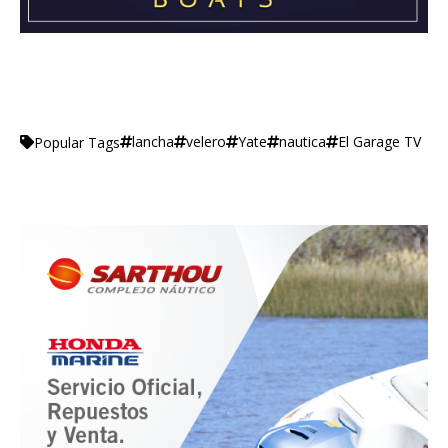
lancha
velero
Yate
nautica
El Garage TV
Popular Tags