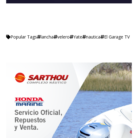
lancha
velero
Yate
nautica
El Garage TV
Popular Tags