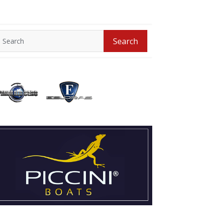
Search
Search
for: