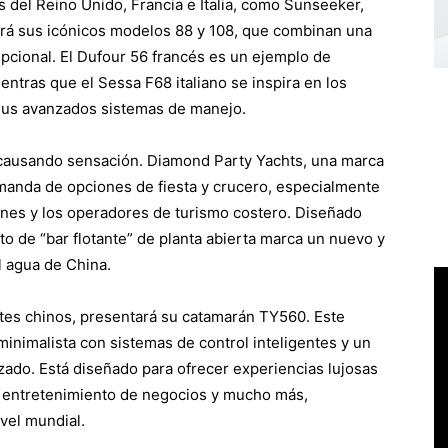
 del Reino Unido, Francia e Italia, como Sunseeker,
irá sus icónicos modelos 88 y 108, que combinan una
pcional. El Dufour 56 francés es un ejemplo de
entras que el Sessa F68 italiano se inspira en los
sus avanzados sistemas de manejo.
causando sensación. Diamond Party Yachts, una marca
emanda de opciones de fiesta y crucero, especialmente
nes y los operadores de turismo costero. Diseñado
to de “bar flotante” de planta abierta marca un nuevo y
el agua de China.
ates chinos, presentará su catamarán TY560. Este
minimalista con sistemas de control inteligentes y un
ado. Está diseñado para ofrecer experiencias lujosas
s, entretenimiento de negocios y mucho más,
ivel mundial.