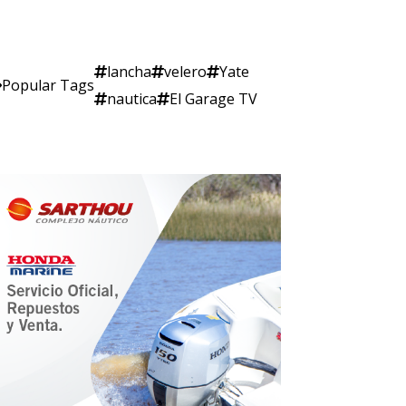
lancha
velero
Yate
Popular Tags
nautica
El Garage TV