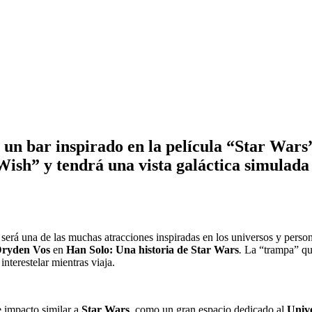
un bar inspirado en la película “Star Wars”.
ish” y tendrá una vista galáctica simulada 
será una de las muchas atracciones inspiradas en los universos y perso
ryden Vos
en
Han Solo: Una historia de Star Wars
.
La “trampa” que
nterestelar mientras viaja.
e impacto similar a
Star Wars
, como un gran espacio dedicado al
Univ