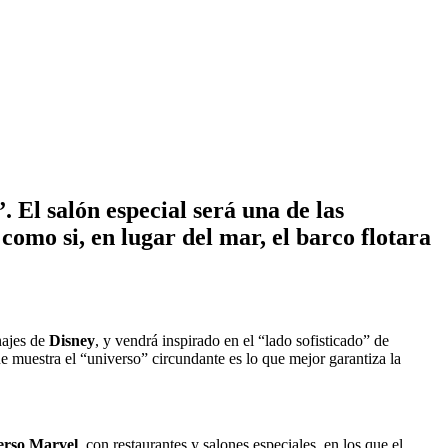
 El salón especial será una de las
como si, en lugar del mar, el barco flotara
najes de
Disney
, y vendrá inspirado en el “lado sofisticado” de
 muestra el “universo” circundante es lo que mejor garantiza la
erso Marvel
, con restaurantes y salones especiales, en los que el