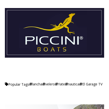
lancha
velero
Yate
nautica
El Garage TV
Popular Tags