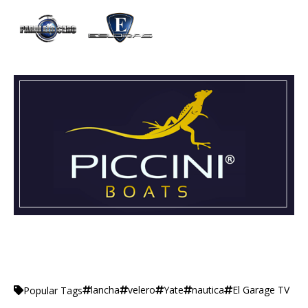
lancha
velero
Yate
nautica
El Garage TV
Popular Tags