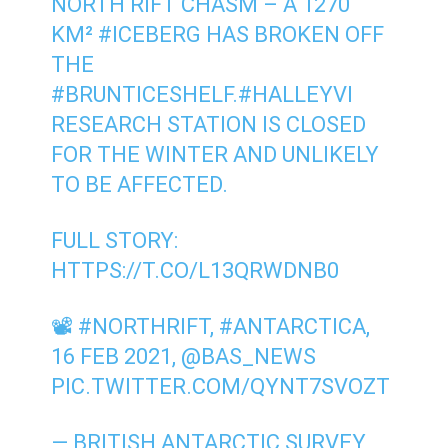
NORTH RIFT CHASM – A 1270
KM²
#ICEBERG
HAS BROKEN OFF
THE
#BRUNTICESHELF
.
#HALLEYVI
RESEARCH STATION IS CLOSED
FOR THE WINTER AND UNLIKELY
TO BE AFFECTED.
FULL STORY:
HTTPS://T.CO/L13QRWDNB0
📽️
#NORTHRIFT
,
#ANTARCTICA
,
16 FEB 2021,
@BAS_NEWS
PIC.TWITTER.COM/QYNT7SVOZT
— BRITISH ANTARCTIC SURVEY