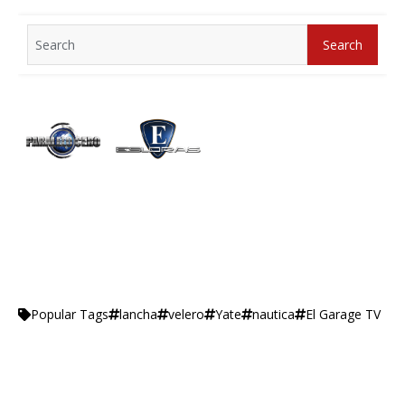
Search
Search
for:
lancha
velero
Yate
nautica
El Garage TV
Popular Tags