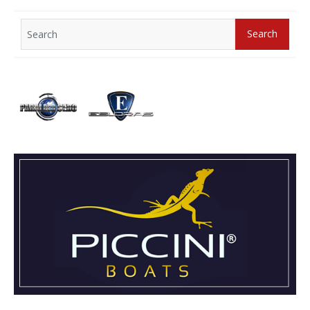
Search
Search
for: