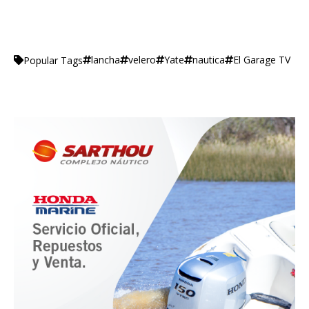
lancha
velero
Yate
nautica
El Garage TV
Popular Tags