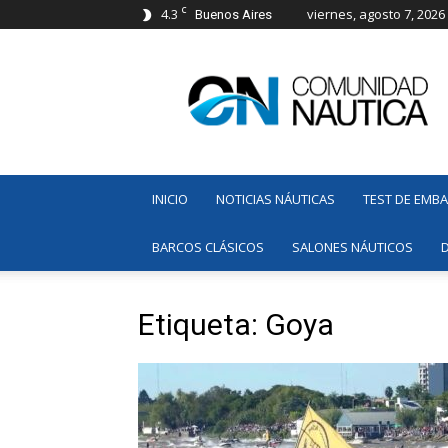
C
4.3
viernes, agosto 7, 2026
Buenos Aires
Comunidad
Náutica
INICIO
NOTICIAS NÁUTICAS
TEST DE EMB
BARCOS CLÁSICOS
SALONES NÁUTICOS
Etiqueta: Goya