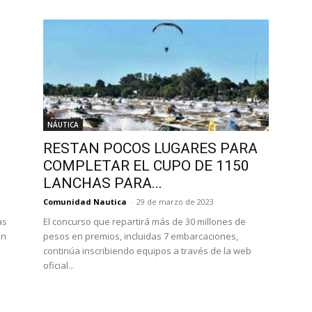
NÁUTICA
RESTAN POCOS LUGARES PARA
COMPLETAR EL CUPO DE 1150
LANCHAS PARA...
Comunidad Nautica
-
29 de marzo de 2023
as
El concurso que repartirá más de 30 millones de
ón
pesos en premios, incluidas 7 embarcaciones,
continúa inscribiendo equipos a través de la web
oficial...