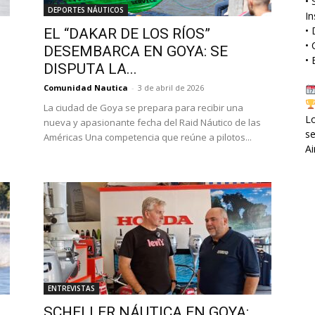
• 
DEPORTES NÁUTICOS
I
• 
EL “DAKAR DE LOS RÍOS”
• 
DESEMBARCA EN GOYA: SE
• 
DISPUTA LA...
Comunidad Nautica
-
3 de abril de 2026
La ciudad de Goya se prepara para recibir una
Lo
nueva y apasionante fecha del Raid Náutico de las
se
Américas Una competencia que reúne a pilotos...
Ai
ENTREVISTAS
SCHELLER NÁUTICA EN GOYA: