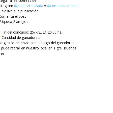
Seguir a las cuentas de
nstagram
@nauticarecalada
y
@comunidadnautica
Dale like a la publicación
Comenta el post
Etiqueta 2 amigos
Fin del concurso: 25/7/2021 20:00 hs.
Cantidad de ganadores: 1
s gastos de envío son a cargo del ganador o
 pude retirar en nuestro local en Tigre, Buenos
res.