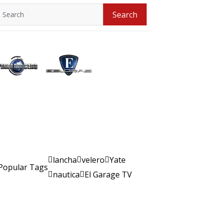
Search
Search
for:
lancha
velero
Yate
Popular Tags
nautica
El Garage TV