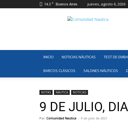
C
14.3
jueves, agosto 6, 2026
Buenos Aires
Comunidad
Náutica
INICIO
NOTICIAS NÁUTICAS
TEST DE EMB
BARCOS CLÁSICOS
SALONES NÁUTICOS
NOTAS
NÁUTICA
NOTICIAS
9 DE JULIO, D
Por
Comunidad Nautica
-
9 de julio de 2021