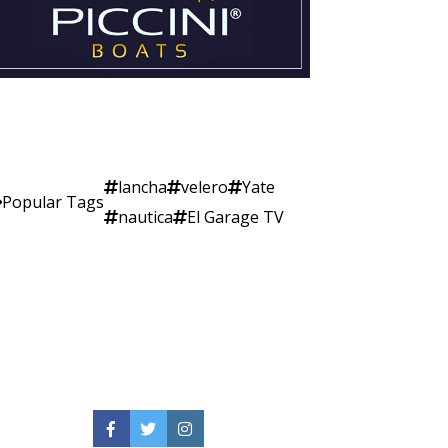
lancha
velero
Yate
Popular Tags
nautica
El Garage TV
Facebook
Twitter
Instagram