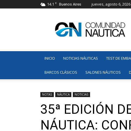
C
14.1
jueves, agosto 6, 2026
Buenos Aires
Comunidad
Náutica
INICIO
NOTICIAS NÁUTICAS
TEST DE EMB
BARCOS CLÁSICOS
SALONES NÁUTICOS
NOTAS
NÁUTICA
NOTICIAS
35ª EDICIÓN D
NÁUTICA: CON