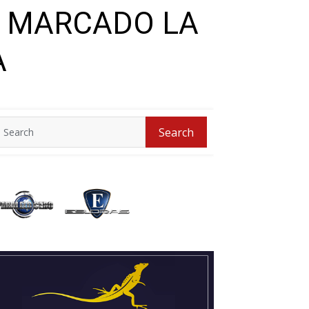
N MARCADO LA
A
Search
Search
for: