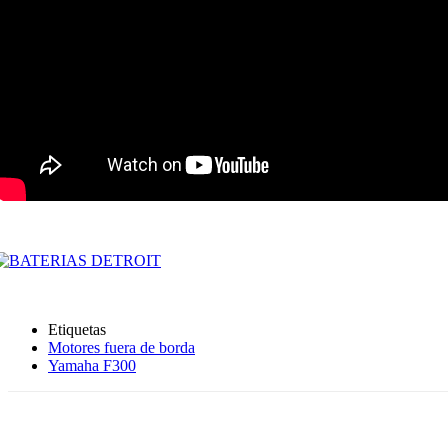
Etiquetas
Motores fuera de borda
Yamaha F300