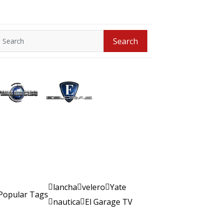
Search
Search
for:
lancha
velero
Yate
Popular Tags
nautica
El Garage TV