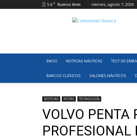
C
5.6
viernes, agosto 7, 2026
Buenos Aires
Comunidad
Náutica
INICIO
NOTICIAS NÁUTICAS
TEST DE EMB
BARCOS CLÁSICOS
SALONES NÁUTICOS
NOTICIAS
NOTAS
TECNOLOGÍA
VOLVO PENTA 
PROFESIONAL 