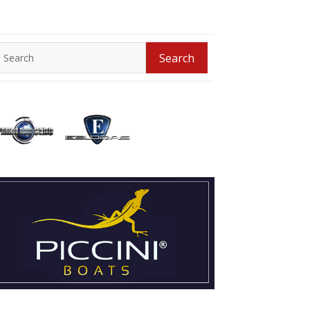
Search
Search
for: