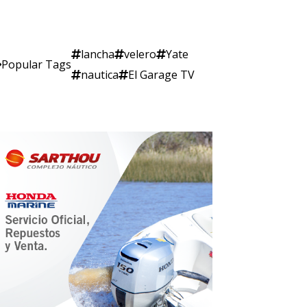
lancha
velero
Yate
Popular Tags
nautica
El Garage TV