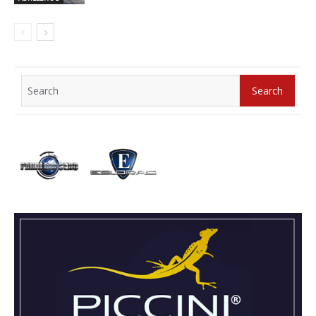
Search
Search
for: