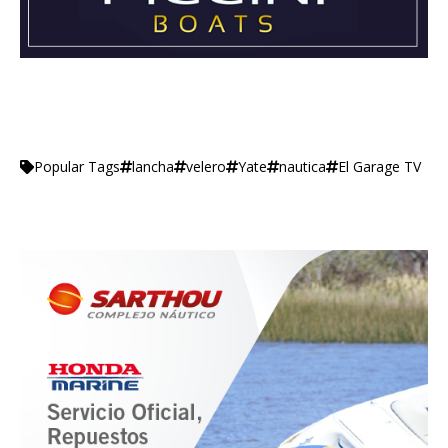
lancha
velero
Yate
nautica
El Garage TV
Popular Tags