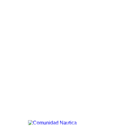
Comunidad
C
5.6
Buenos Aires
viernes, agosto 7, 2026
Náutica