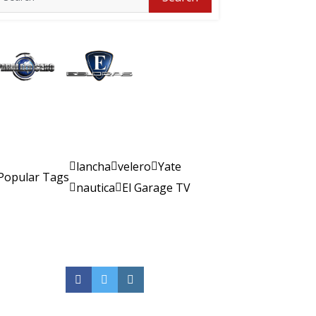
for:
lancha
velero
Yate
Popular Tags
nautica
El Garage TV
Facebook
Twitter
Instagram