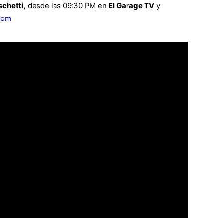
chetti,
desde las 09:30 PM en
El Garage TV
y
com