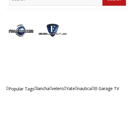
for:
lancha
velero
Yate
nautica
El Garage TV
Popular Tags