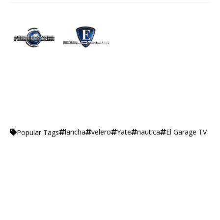
lancha
velero
Yate
nautica
El Garage TV
Popular Tags