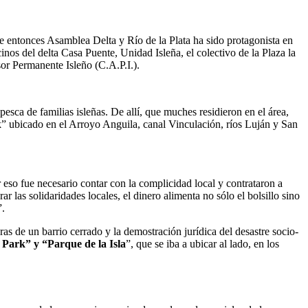
de entonces Asamblea Delta y Río de la Plata ha sido protagonista en
inos del delta Casa Puente, Unidad Isleña, el colectivo de la Plaza la
sor Permanente Isleño (C.A.P.I.).
esca de familias isleñas. De allí, que muches residieron en el área,
” ubicado en el Arroyo Anguila, canal Vinculación, ríos Luján y San
ar eso fue necesario contar con la complicidad local y contrataron a
las solidaridades locales, el dinero alimenta no sólo el bolsillo sino
”.
ras de un barrio cerrado y la demostración jurídica del desastre socio-
 Park” y “Parque de la Isla
”, que se iba a ubicar al lado, en los