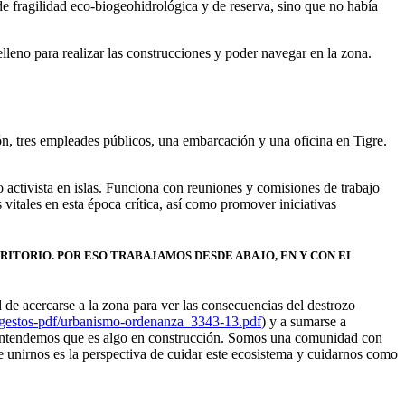
e fragilidad eco-biogeohidrológica y de reserva, sino que no había
lleno para realizar las construcciones y poder navegar en la zona.
ón, tres empleades públicos, una embarcación y una oficina en Tigre.
o activista en islas. Funciona con reuniones y comisiones de trabajo
 vitales en esta época crítica, así como promover iniciativas
RRITORIO. POR ESO TRABAJAMOS DESDE ABAJO, EN Y CON EL
 de acercarse a la zona para ver las consecuencias del destrozo
/digestos-pdf/urbanismo-ordenanza_3343-13.pdf
) y a sumarse a
ro entendemos que es algo en construcción. Somos una comunidad con
 unirnos es la perspectiva de cuidar este ecosistema y cuidarnos como