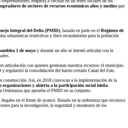
mprendedores, empieza a circular en las redes sociales de los
mpradores de sectores de recursos económicos altos y medios
que
nejo Integral del Delta (PMID)
, basada en parte en el
Régimen de
 urbanísticas restrictivas y fines recaudatorios para la población
samblea 1 de mayo
y durante un año se intentó articular con la
dades.
 en articulación con quienes gestionan nuestros recursos: el municipio.
 regularizó la consolidación del barrio cerrado Canal del Este.
n construcción. Así, en 2018 convocan a la implementación de la
 organizaciones y abierta a la participación social isleña
.
 la Ordenanza que aprueba el PMID en su conjunto.
 ilegales en el frente de avance. Basado en la ordenanza que reconoce
ciones para la investigación, la seguridad y monitoreo de los