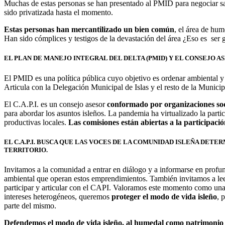
Muchas de estas personas se han presentado al PMID para negociar sali
sido privatizada hasta el momento.
Estas personas han mercantilizado un bien común
, el área de hum
Han sido cómplices y testigos de la devastación del área ¿Eso es ser
EL PLAN DE MANEJO INTEGRAL DEL DELTA (PMID) Y EL CONSEJO A
El PMID es una política pública cuyo objetivo es ordenar ambiental y 
Articula con la Delegación Municipal de Islas y el resto de la Municip
El C.A.P.I. es un consejo asesor
conformado por organizaciones soci
para abordar los asuntos isleños. La pandemia ha virtualizado la partic
productivas locales.
Las comisiones están abiertas a la participació
EL C.A.P.I. BUSCA QUE LAS VOCES DE LA COMUNIDAD ISLEÑA DET
TERRITORIO.
Invitamos a la comunidad a entrar en diálogo y a informarse en profund
ambiental que operan estos emprendimientos. También invitamos a lee
participar y articular con el CAPI. Valoramos este momento como una
intereses heterogéneos, queremos
proteger el modo de vida isleño
, 
parte del mismo.
Defendemos el modo de vida isleño, al humedal como patrimonio 