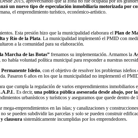
 Desde 2015, aprovechando que la zona no fue ocupada por los grandes e
anzó un nuevo tipo de especulación inmobiliaria motorizada por co
emana, el emprendimiento turístico, económico-artístico.
mientos. Esta presión hizo que la municipalidad elaborara el
Plan de Ma
a y Río de la Plata
. La municipalidad implementó el PMID con medidas
ultaron a la comunidad para su elaboración.
“la Marcha de las Botas”
frenamos su implementación. Armamos la
A
 no había voluntad política municipal para responder a nuestras necesi
 Permanente Isleño
, con el objetivo de resolver los problemas isleños
a. Pasaron 6 años en los que la municipalidad no implementó el PMID y
ra que cumpla la regulación de varios emprendimientos inmobiliarios e
C.A.P.I
.. Es decir,
una política pública asesorada desde abajo, por las
dimientos urbanísticos y turísticos y aseguramos que quede dentro de
 mega-emprendimientos en las islas; y canalizaciones y construcciones
 no se pueden subdividir las parcelas y solo se pueden construir edifica
 y clausura
sistemáticamente incumplidas por los emprendedores.