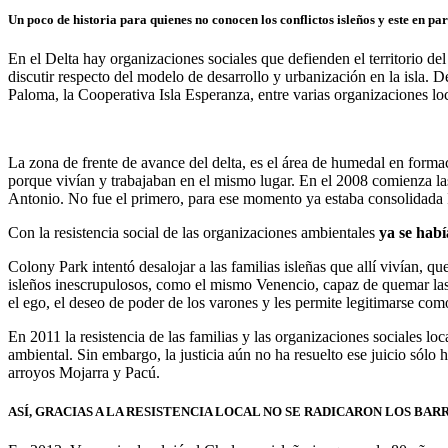
Un poco de historia para quienes no conocen los conflictos isleños y este en par
En el Delta hay organizaciones sociales que defienden el territorio d
discutir respecto del modelo de desarrollo y urbanización en la isla. D
Paloma, la Cooperativa Isla Esperanza, entre varias organizaciones lo
La zona de frente de avance del delta, es el área de humedal en formac
porque vivían y trabajaban en el mismo lugar. En el 2008 comienza l
Antonio. No fue el primero, para ese momento ya estaba consolidada I
Con la resistencia social de las organizaciones ambientales
ya se habí
Colony Park intentó desalojar a las familias isleñas que allí vivían, qu
isleños inescrupulosos, como el mismo Venencio, capaz de quemar las ca
el ego, el deseo de poder de los varones y les permite legitimarse com
En 2011 la resistencia de las familias y las organizaciones sociales lo
ambiental. Sin embargo, la justicia aún no ha resuelto ese juicio sólo
arroyos Mojarra y Pacú.
ASÍ, GRACIAS A LA RESISTENCIA LOCAL NO SE RADICARON LOS BAR