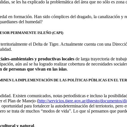
das, se les ha explicado la problemática del área que no sólo es zona d
edal en formación. Han sido cómplices del dragado, la canalización y re
 guardianes del humedal?
SESOR PERMANENTE ISLEÑO (CAPI)
territorialmente el Delta de Tigre. Actualmente cuenta con una Direcci
alidad.
ales-ambientales y productivas locales
de larga trayectoria de trabaj
ipación, aún así se ha logrado realizar cobertura de necesidades sociales
n de personas que vivan en las islas
.
ERMINEN LA IMPLEMENTACIÓN DE LAS POLÍTICAS PÚBLICAS EN EL TE
idad. Existen comunicados, notas periodísticas e incluso la posibilidad
r el Plan de Manejo (
http://servicios.tigre.gov.ar/digesto/documentos
 oportunidad para fortalecer la autodeterminación del terriotorio, pe
pero se trata de muchos “modos de vida”. Lo que sí pensamos que puede
cultural y natural
.