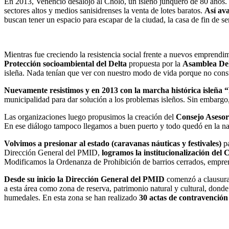
En 2013, Venencio desalojó al Cholo, un isleño junquero de 80 años.
sectores altos y medios sanisidrenses la venta de lotes baratos.
Así av
buscan tener un espacio para escapar de la ciudad, la casa de fin de s
Mientras fue creciendo la resistencia social frente a nuevos emprendi
Protección socioambiental del Delta
propuesta por la
Asamblea Delt
isleña. Nada tenían que ver con nuestro modo de vida porque no cons
Nuevamente resistimos y en 2013 con la marcha histórica isleña 
municipalidad para dar solución a los problemas isleños. Sin embargo,
Las organizaciones luego propusimos la creación del
Consejo Asesor
En ese diálogo tampoco llegamos a buen puerto y todo quedó en la nad
Volvimos a presionar al estado (caravanas náuticas y festivales)
pa
Dirección General del PMID,
logramos la institucionalización del 
Modificamos la Ordenanza de Prohibición de barrios cerrados, empren
Desde su inicio la Dirección General del PMID
comenzó a clausurar
a esta área como zona de reserva, patrimonio natural y cultural, donde
humedales. En esta zona se han realizado
30 actas de contravención