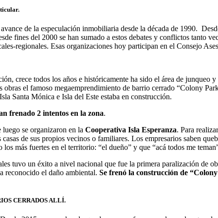
ticular.
el avance de la especulación inmobiliaria desde la década de 1990. Des
esde fines del 2000 se han sumado a estos debates y conflictos tanto vec
cales-regionales. Esas organizaciones hoy participan en el Consejo Ase
ión, crece todos los años e históricamente ha sido el área de junqueo y p
as obras el famoso megaemprendimiento de barrio cerrado “Colony Park
sla Santa Mónica e Isla del Este estaba en construcción.
an frenado 2 intentos en la zona
.
e luego se organizaron en la
Cooperativa Isla Esperanza
. Para realiz
sas de sus propios vecinos o familiares. Los empresarios saben quebrar 
o los más fuertes en el territorio: “el dueño” y que “acá todos me teman
cales tuvo un éxito a nivel nacional que fue la primera paralización de ob
 ha reconocido el daño ambiental.
Se frenó la construcción de “Colony
RIOS CERRADOS ALLÍ.