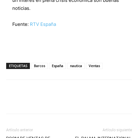
un interés en plena crisis económica son buenas
noticias.
Fuente:
RTV España
ETIQUETAS
Barcos
España
nautica
Ventas
Artículo anterior
Artículo siguiente