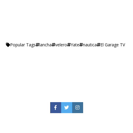
lancha
velero
Yate
nautica
El Garage TV
Popular Tags
Facebook
Twitter
Instagram