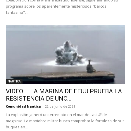
colaboración con la Marina estadounidense, sigue afinando su
programa sobre los aparentemente misteriosos "barcos
fantasma",...
NÁUTICA
VIDEO – LA MARINA DE EEUU PRUEBA LA
RESISTENCIA DE UNO...
Comunidad Nautica
-
22 de junio de 2021
La explosión generó un terremoto en el mar de casi 4º de
magnitud. La maniobra militar busca comprobar la fortaleza de sus
buques en...