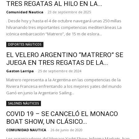
TRES REGATAS AL HILO EN LA...
Comunidad Nautica
-
23 de septiembre de 2025
. Desde hoy y hasta el 4 de octubre navegará unas 250 millas
hilvanando tres importantes competencias mediterráneas La
icónica embarcación “Matrero”, de 15 m de eslora...
DEPORTES NÁUTICOS
EL VELERO ARGENTINO “MATRERO” SE
JUEGA EN TRES REGATAS DE LA...
Gaston Larripa
-
25 de septiembre de 2024
Matrero representa a la Argentina en las competencias de la
Riviera Francesa enfrentando a los mejores yates del mundo
Ganó en junio la Argentario Sailing...
SALONES NÁUTICOS
COVID 19 – SE CANCELÓ EL MONACO
BOAT SHOW, UN CLÁSICO...
COMUNIDAD NAUTICA
-
26 de junio de 2020
Los organizadores del Monaco Yacht Show, Informa Markets, han