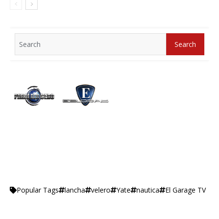
Search
Search
for:
lancha
velero
Yate
nautica
El Garage TV
Popular Tags