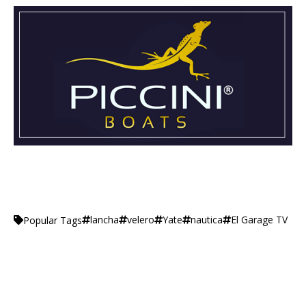
lancha
velero
Yate
nautica
El Garage TV
Popular Tags