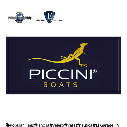
lancha
velero
Yate
nautica
El Garage TV
Popular Tags