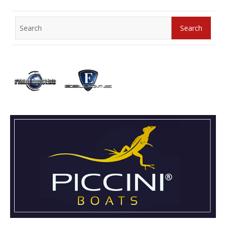
Search
Search
for: