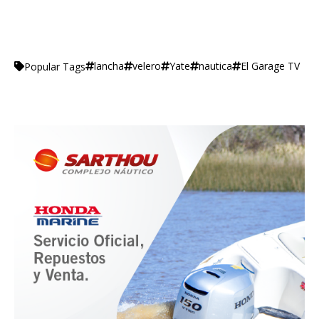
lancha
velero
Yate
nautica
El Garage TV
Popular Tags