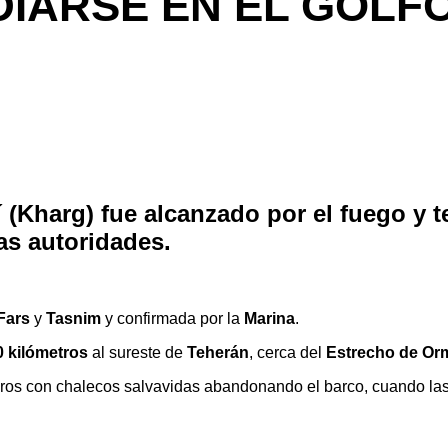
DIARSE EN EL GOLF
 (Kharg) fue alcanzado por el fuego y 
as autoridades.
Fars
y
Tasnim
y confirmada por la
Marina
.
0 kilómetros
al sureste de
Teherán
, cerca del
Estrecho de Or
eros con chalecos salvavidas abandonando el barco, cuando la