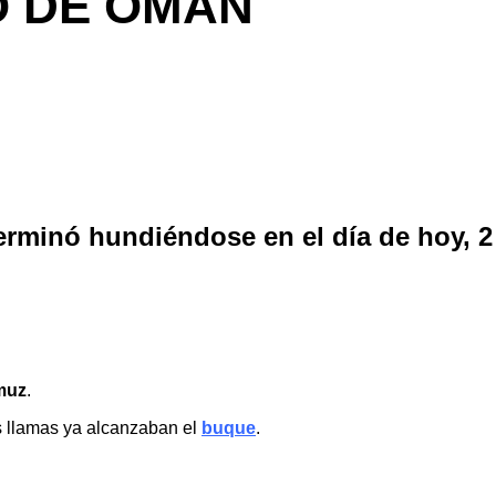
O DE OMÁN
terminó hundiéndose en el día de hoy, 2
muz
.
s llamas ya alcanzaban el
buque
.