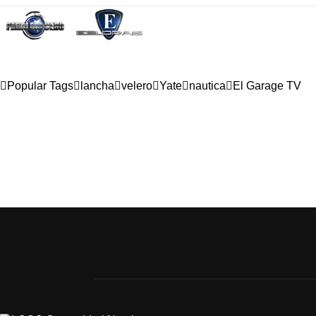
Popular Tags
lancha
velero
Yate
nautica
El Garage TV