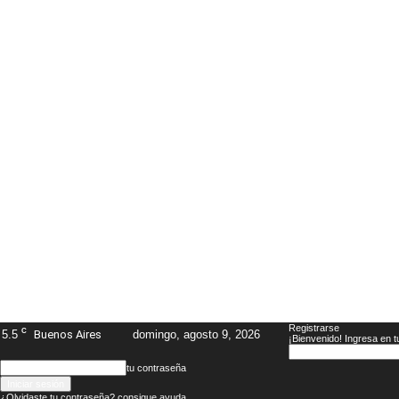
Registrarse
C
5.5
Buenos Aires
domingo, agosto 9, 2026
¡Bienvenido! Ingresa en t
tu contraseña
¿Olvidaste tu contraseña? consigue ayuda