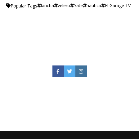
lancha
velero
Yate
nautica
El Garage TV
Popular Tags
Facebook
Twitter
Instagram