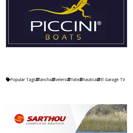
lancha
velero
Yate
nautica
El Garage TV
Popular Tags