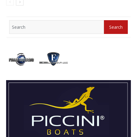
Search
Search
for: