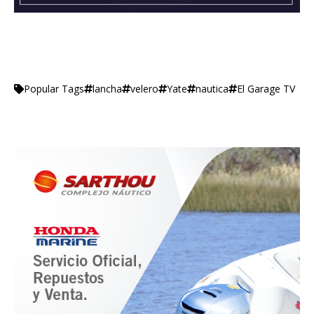
lancha
velero
Yate
nautica
El Garage TV
Popular Tags