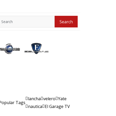
Search
Search
for:
lancha
velero
Yate
Popular Tags
nautica
El Garage TV