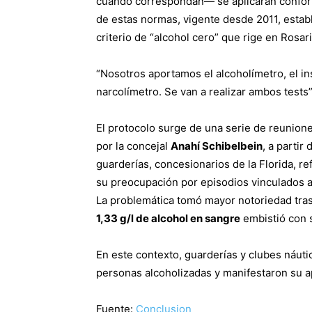
cuando correspondan— se aplicarán conforme
de estas normas, vigente desde 2011, estab
criterio de “alcohol cero” que rige en Rosar
“Nosotros aportamos el alcoholímetro, el in
narcolímetro. Se van a realizar ambos tests”
El protocolo surge de una serie de reunion
por la concejal
Anahí Schibelbein
, a partir
guarderías, concesionarios de la Florida, r
su preocupación por episodios vinculados a
La problemática tomó mayor notoriedad tra
1,33 g/l de alcohol en sangre
embistió con s
En este contexto, guarderías y clubes náut
personas alcoholizadas y manifestaron su a
Fuente:
Conclusion