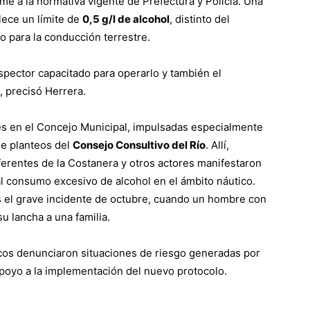
 a la normativa vigente de Prefectura y Policía. Una
lece un límite de
0,5 g/l de alcohol
, distinto del
io para la conducción terrestre.
spector capacitado para operarlo y también el
, precisó Herrera.
es en el Concejo Municipal, impulsadas especialmente
 de planteos del
Consejo Consultivo del Río
. Allí,
eferentes de la Costanera y otros actores manifestaron
l consumo excesivo de alcohol en el ámbito náutico.
s el grave incidente de octubre, cuando un hombre con
u lancha a una familia.
icos denunciaron situaciones de riesgo generadas por
poyo a la implementación del nuevo protocolo.