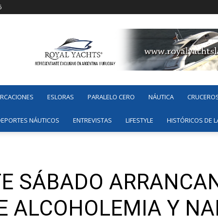
6
ARCACIONES
ESLORAS
PARALELO CERO
NÁUTICA
CRUCERO
DEPORTES NÁUTICOS
ENTREVISTAS
LIFESTYLE
HISTÓRICOS DE L
TE SÁBADO ARRANCA
E ALCOHOLEMIA Y NA