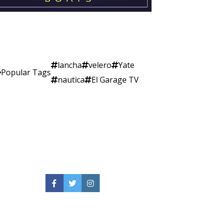
lancha
velero
Yate
Popular Tags
nautica
El Garage TV
Facebook
Twitter
Instagram