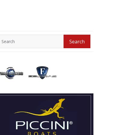
Search
Search
for: