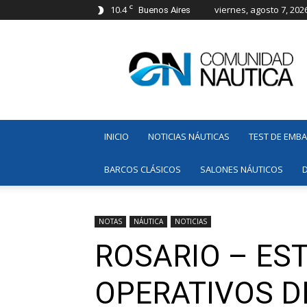
C
10.4
viernes, agosto 7, 202
Buenos Aires
Comunidad
Náutica
INICIO
NOTICIAS NÁUTICAS
TEST DE EMB
BARCOS CLÁSICOS
SALONES NÁUTICOS
NOTAS
NÁUTICA
NOTICIAS
ROSARIO – ES
OPERATIVOS D