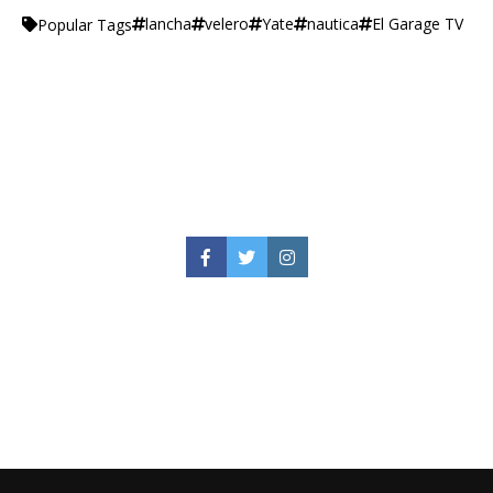
lancha
velero
Yate
nautica
El Garage TV
Popular Tags
Facebook
Twitter
Instagram