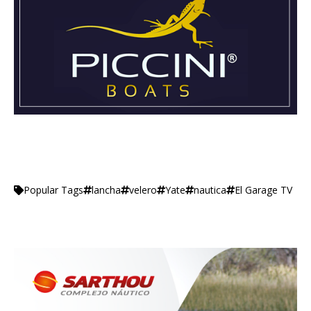
lancha
velero
Yate
nautica
El Garage TV
Popular Tags