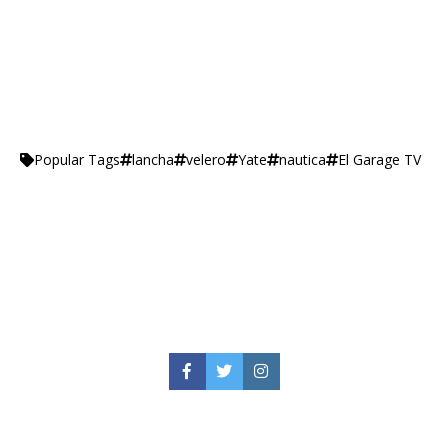
lancha
velero
Yate
nautica
El Garage TV
Popular Tags
Facebook
Twitter
Instagram