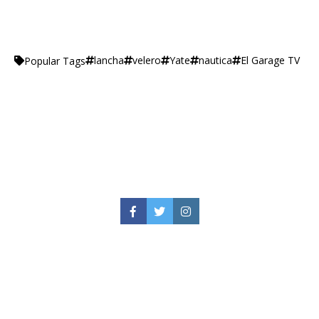
lancha
velero
Yate
nautica
El Garage TV
Popular Tags
Facebook
Twitter
Instagram