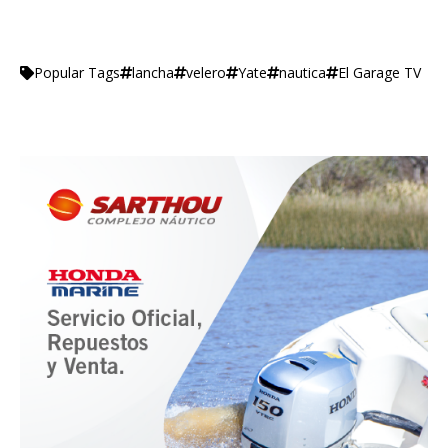
lancha
velero
Yate
nautica
El Garage TV
Popular Tags