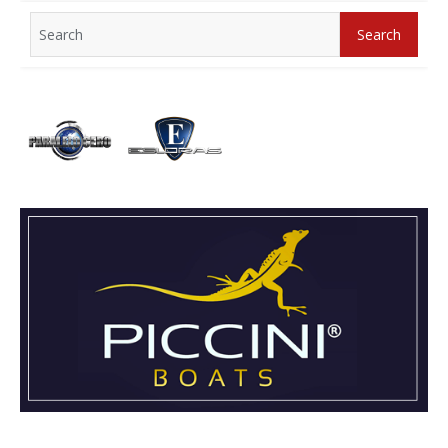
Search
Search
for: