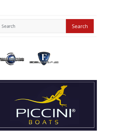
Search
Search
for: