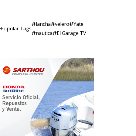
lancha
velero
Yate
Popular Tags
nautica
El Garage TV