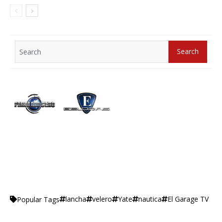
Search
Search
for:
lancha
velero
Yate
nautica
El Garage TV
Popular Tags