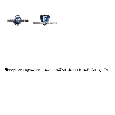
lancha
velero
Yate
nautica
El Garage TV
Popular Tags