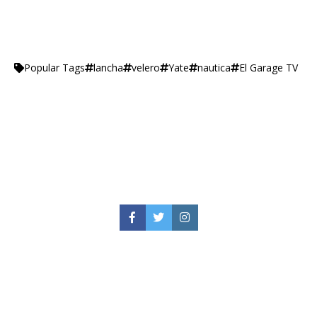
lancha
velero
Yate
nautica
El Garage TV
Popular Tags
Facebook
Twitter
Instagram