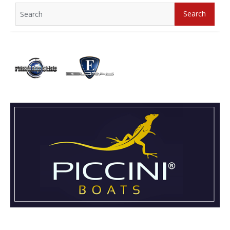
Search
Search
for: