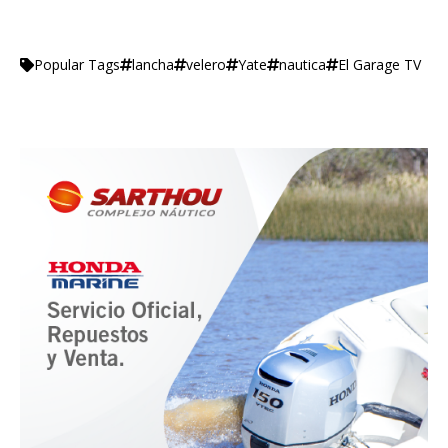
lancha
velero
Yate
nautica
El Garage TV
Popular Tags